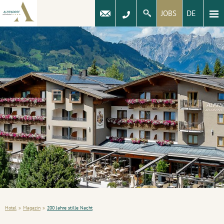
DE
JOBS
Hotel
»
Magazin
»
200 Jahre stille Nacht