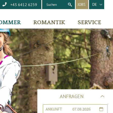
DE
+43 6412 6259
JOBS
OMMER
ROMANTIK
SERVICE
ANFRAGEN
ANKUNFT