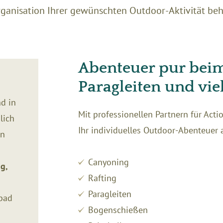
ganisation Ihrer gewünschten Outdoor-Aktivität behi
Abenteuer pur beim
Paragleiten und vi
nd in
Mit professionellen Partnern für Act
lich
Ihr individuelles Outdoor-Abenteuer 
on
Canyoning
g,
Rafting
Paragleiten
nbad
Bogenschießen