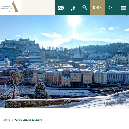
DE
JOBS
Winter
»
Festspielstadt Salzburg