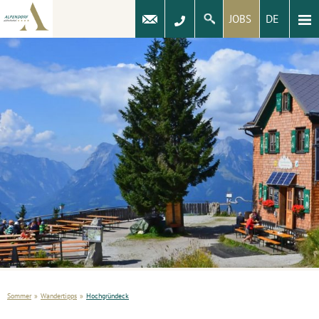
DE
JOBS
Sommer
»
Wandertipps
»
Hochgründeck