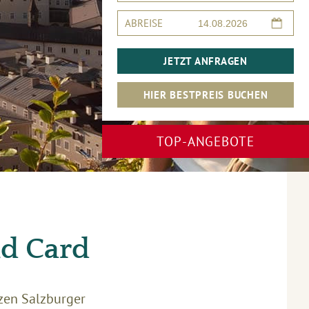
ABREISE
JETZT ANFRAGEN
HIER BESTPREIS BUCHEN
TOP-ANGEBOTE
nd Card
nzen Salzburger