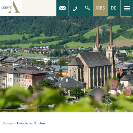
DE
JOBS
Sommer
»
Einkaufsstadt St. Johann