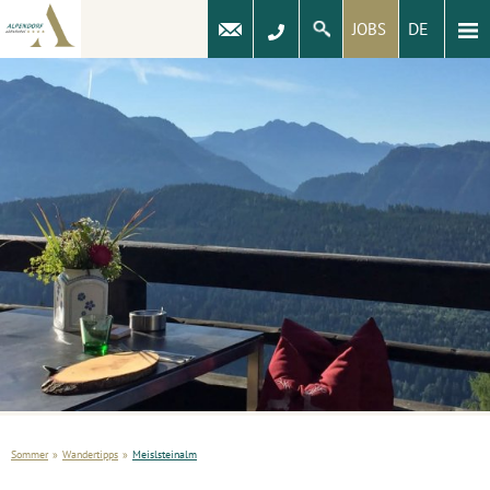
DE
JOBS
Sommer
»
Wandertipps
»
Meislsteinalm