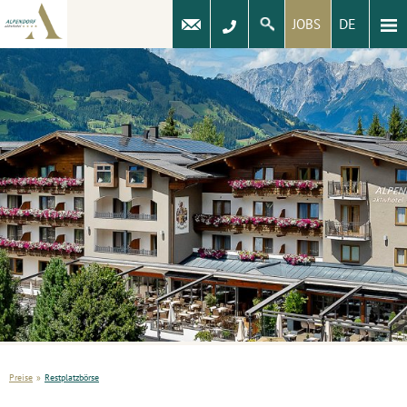
DE
JOBS
Preise
»
Restplatzbörse