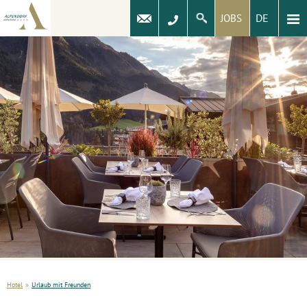
DE
JOBS
Hotel
»
Urlaub mit Freunden