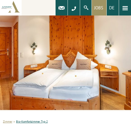
DE
JOBS
Zimmer
»
Bio-Komfortzimmer Typ 2