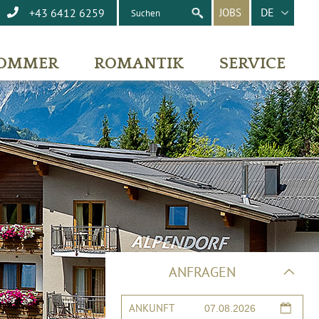
DE
+43 6412 6259
JOBS
OMMER
ROMANTIK
SERVICE
ANFRAGEN
ANKUNFT