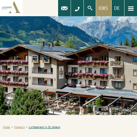
DE
JOBS
Hotel
»
Magazin
»
Lichtadvent in St. Johann