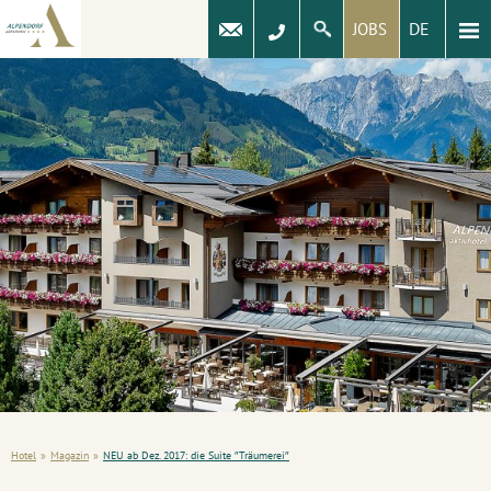
DE
JOBS
Hotel
»
Magazin
»
NEU ab Dez. 2017: die Suite ″Träumerei″