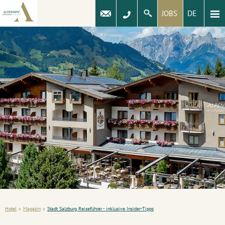
DE
JOBS
Hotel
»
Magazin
»
Stadt Salzburg Reiseführer - inklusive Insider-Tipps