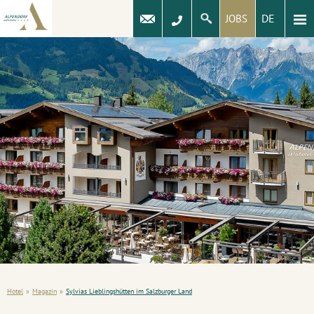
DE
JOBS
Hotel
»
Magazin
»
Sylvias Lieblingshütten im Salzburger Land