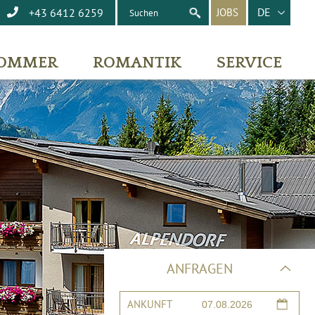
DE
+43 6412 6259
JOBS
OMMER
ROMANTIK
SERVICE
ANFRAGEN
ANKUNFT