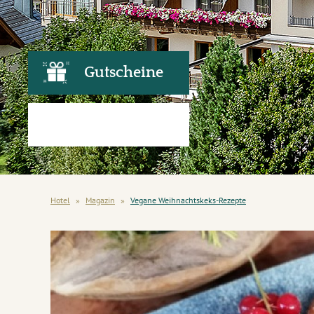
Gutscheine
Hotel
»
Magazin
»
Vegane Weihnachtskeks-Rezepte